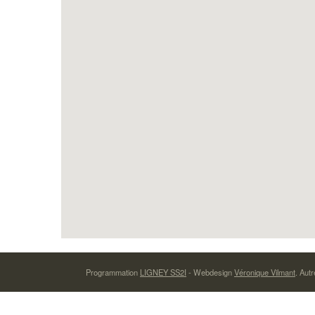
Programmation
LIGNEY SS2I
- Webdesign
Véronique Vilmant
. Autr