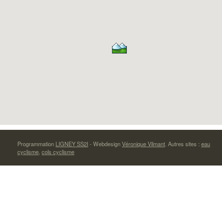
Programmation
LIGNEY SS2I
- Webdesign
Véronique Vilmant
. Autres sites :
eau
cyclisme
,
cols cyclisme