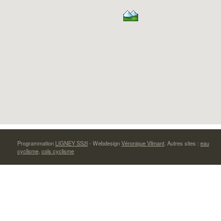
Programmation
LIGNEY SS2I
- Webdesign
Véronique Vilmant
. Autres sites :
eau
cyclisme
,
cols cyclisme